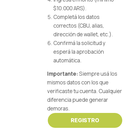
$10.000 ARS).
Completá los datos
correctos (CBU, alias,
dirección de wallet, etc.).
Confirmá la solicitud y
esperá la aprobación
automática.
Importante:
Siempre usá los
mismos datos con los que
verificaste tu cuenta. Cualquier
diferencia puede generar
demoras.
REGISTRO