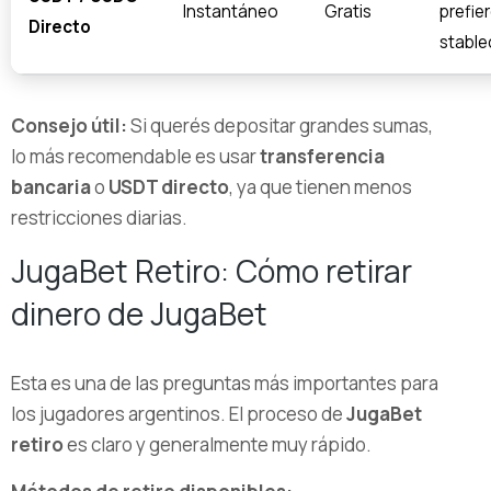
Instantáneo
Gratis
prefie
Directo
stable
Consejo útil:
Si querés depositar grandes sumas,
lo más recomendable es usar
transferencia
bancaria
o
USDT directo
, ya que tienen menos
restricciones diarias.
JugaBet Retiro: Cómo retirar
dinero de JugaBet
Esta es una de las preguntas más importantes para
los jugadores argentinos. El proceso de
JugaBet
retiro
es claro y generalmente muy rápido.