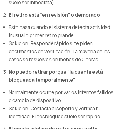
suele ser inmediata).
El retiro está “en revisión” o demorado
Esto pasa cuando el sistema detecta actividad
inusual o primer retiro grande.
Solución: Respondé rápido si te piden
documentos de verificación. La mayoría de los
casos se resuelven en menos de 2 horas.
No puedo retirar porque “la cuenta está
bloqueada temporalmente”
Normalmente ocurre por varios intentos fallidos
o cambio de dispositivo.
Solución: Contactá al soporte y verificá tu
identidad. El desbloqueo suele ser rápido.
El monto mínimo de retiro es muy alto