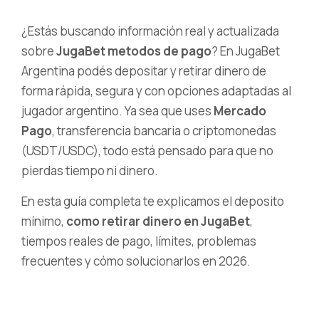
¿Estás buscando información real y actualizada
sobre
JugaBet metodos de pago
? En JugaBet
Argentina podés depositar y retirar dinero de
forma rápida, segura y con opciones adaptadas al
jugador argentino. Ya sea que uses
Mercado
Pago
, transferencia bancaria o criptomonedas
(USDT/USDC), todo está pensado para que no
pierdas tiempo ni dinero.
En esta guía completa te explicamos el deposito
mínimo,
como retirar dinero en JugaBet
,
tiempos reales de pago, límites, problemas
frecuentes y cómo solucionarlos en 2026.