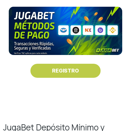
REGISTRO
JugaBet Depósito Mínimo y