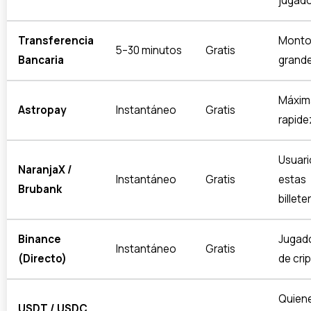
jugad
Transferencia
Monto
5–30 minutos
Gratis
Bancaria
grand
Máxim
Astropay
Instantáneo
Gratis
rapide
Usuari
NaranjaX /
Instantáneo
Gratis
estas
Brubank
billete
Binance
Jugad
Instantáneo
Gratis
(Directo)
de cri
Quien
USDT / USDC