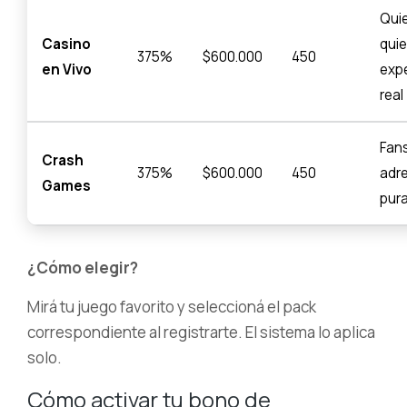
Qui
Casino
quie
375%
$600.000
450
en Vivo
expe
real
Fans
Crash
375%
$600.000
450
adre
Games
pur
¿Cómo elegir?
Mirá tu juego favorito y seleccioná el pack
correspondiente al registrarte. El sistema lo aplica
solo.
Cómo activar tu bono de