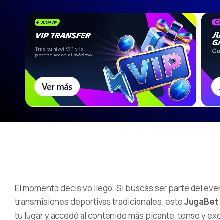
El momento decisivo llegó. Si buscás ser parte del even
transmisiones deportivas tradicionales; este
JugaBet 
tu lugar y accedé al contenido más picante, tenso y exc