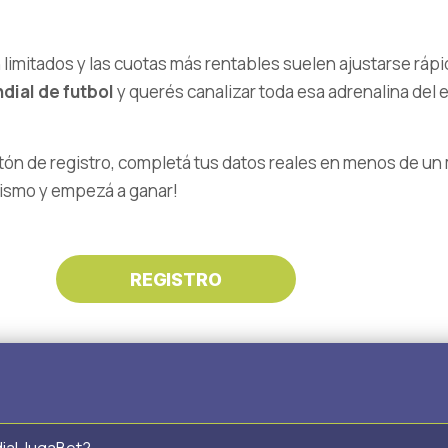
limitados y las cuotas más rentables suelen ajustarse ráp
dial de futbol
y querés canalizar toda esa adrenalina del 
botón de registro, completá tus datos reales en menos de un
mismo y empezá a ganar!
REGISTRO