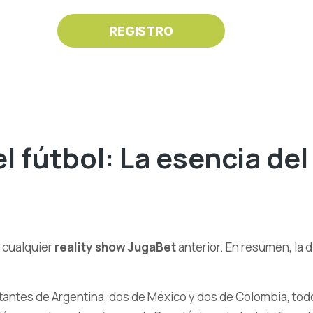
REGISTRO
el fútbol: La esencia de
 cualquier
reality show JugaBet
anterior. En resumen, la 
ntes de Argentina, dos de México y dos de Colombia, tod