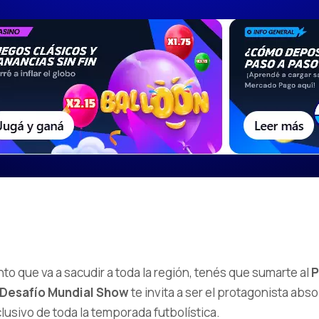
to que va a sacudir a toda la región, tenés que sumarte al
P
Desafío Mundial Show
te invita a ser el protagonista abs
lusivo de toda la temporada futbolística.