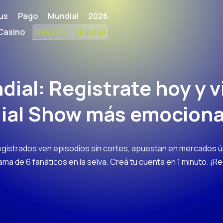
us
Pago
Mundial 2026
Casino
Desafío Mundial
al: Registrate hoy y vi
ial Show más emocion
registrados ven episodios sin cortes, apuestan en mercados ú
drama de 6 fanáticos en la selva. Creá tu cuenta en 1 minuto. ¡Re