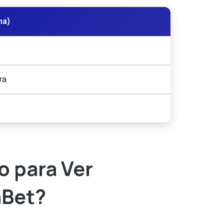
ma)
ra
o para Ver
aBet?