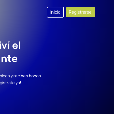
Inicio
Registrarse
ví el
ante
nicos y reciben bonos.
gistrate ya!